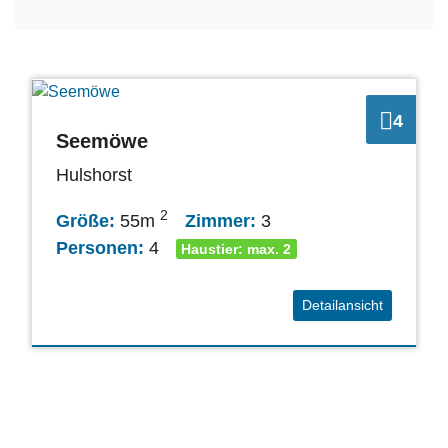
4
Seemöwe
Hulshorst
2
Größe:
55m
Zimmer:
3
Personen:
4
Haustier: max. 2
Detailansicht