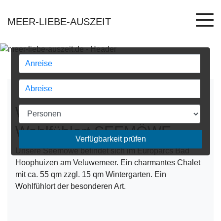
MEER-LIEBE-AUSZEIT
Willkommen an unserem
Wohlfühlort SEEMÖWE
Verfügbarkeit prüfen
Unsere Seemöwe befindet sich im Europarcs Bad
Hoophuizen am Veluwemeer. Ein charmantes Chalet
mit ca. 55 qm zzgl. 15 qm Wintergarten. Ein
Wohlfühlort der besonderen Art.